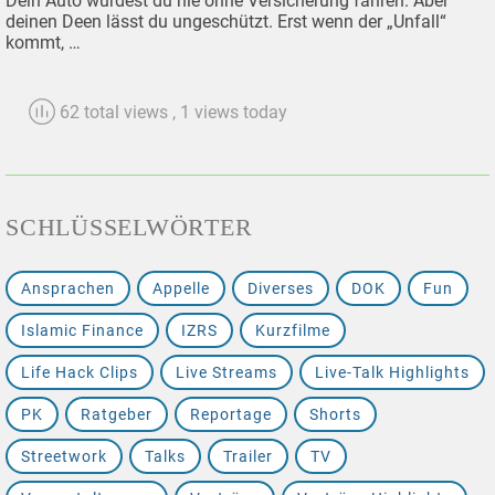
Dein Auto würdest du nie ohne Versicherung fahren. Aber
deinen Deen lässt du ungeschützt. Erst wenn der „Unfall“
kommt, …
62 total views
, 1 views today
SCHLÜSSELWÖRTER
Ansprachen
Appelle
Diverses
DOK
Fun
Islamic Finance
IZRS
Kurzfilme
Life Hack Clips
Live Streams
Live-Talk Highlights
PK
Ratgeber
Reportage
Shorts
Streetwork
Talks
Trailer
TV