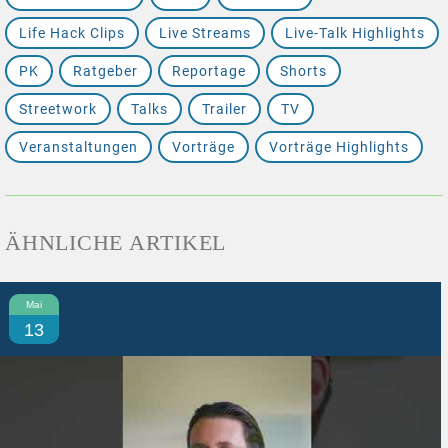
Life Hack Clips
Live Streams
Live-Talk Highlights
PK
Ratgeber
Reportage
Shorts
Streetwork
Talks
Trailer
TV
Veranstaltungen
Vorträge
Vorträge Highlights
ÄHNLICHE ARTIKEL
Mai
13