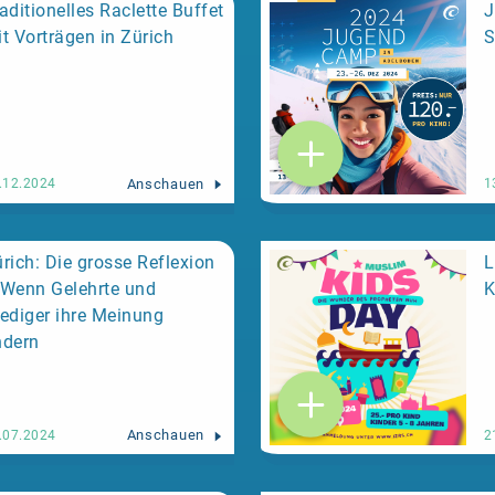
aditionelles Raclette Buffet
J
t Vorträgen in Zürich
S
Anschauen
.12.2024
1
rich: Die grosse Reflexion
L
 Wenn Gelehrte und
K
ediger ihre Meinung
ndern
Anschauen
.07.2024
2