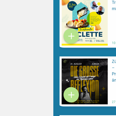
Tr
mi
10
Zü
–
Pr
ä
27