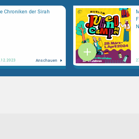
e Chroniken der Sirah
M
F
N
Anschauen
.12.2023
2