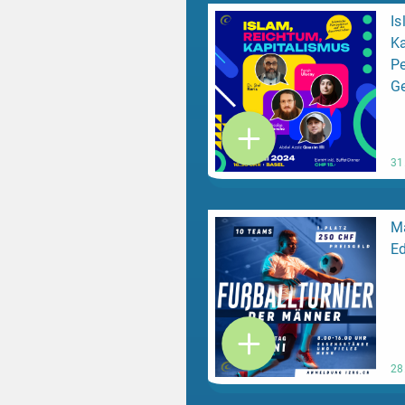
Is
Ka
Pe
G
31
Mä
Ed
28