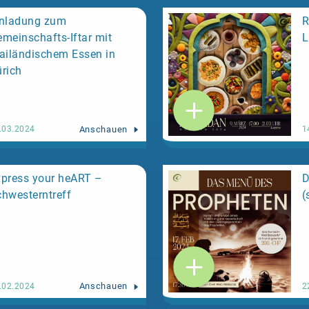
inladung zum
R
meinschafts-Iftar mit
L
ailändischem Essen in
rich
Anschauen
.03.2024
1
press your heART –
D
hwesterntreff
(
Anschauen
.02.2024
2