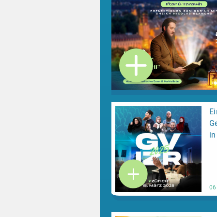
Ei
G
in
06