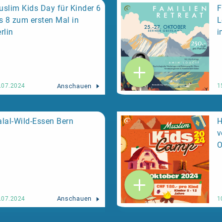
slim Kids Day für Kinder 6
F
s 8 zum ersten Mal in
L
rlin
i
Anschauen
.07.2024
1
lal-Wild-Essen Bern
H
v
O
Anschauen
.07.2024
1