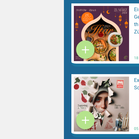
E
Ge
th
Zü
18
Ex
Sc
05