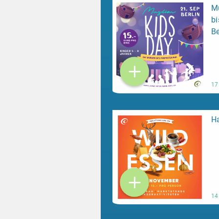
Mu
bi
Be
17
Ha
14