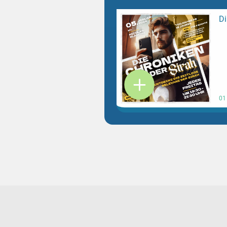
Di
01