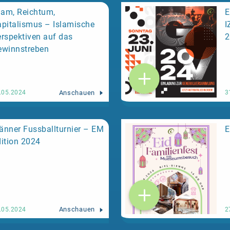
lam, Reichtum,
E
pitalismus – Islamische
I
rspektiven auf das
ewinnstreben
Anschauen
.05.2024
3
nner Fussballturnier – EM
E
ition 2024
Anschauen
.05.2024
2